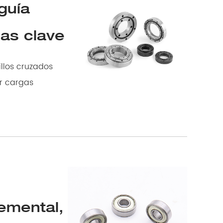
guía
jas clave
r cargas
semental,