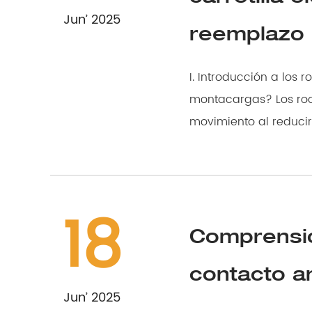
Jun’ 2025
reemplazo
I. Introducción a los rodamienas d
montacargas? Los rodamientos son componentes mecánicos fundamentales que facilitan el
movimiento al reducir l
18
Comprensió
contacto a
Jun’ 2025