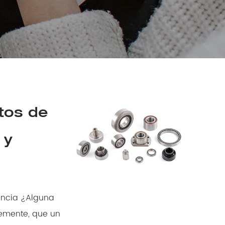
tos de
 y
remente, que un