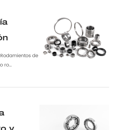
ía
ón
bolas sin tierra , a menudo referido como rodamientos de bolas estampados o ro...
a
to y