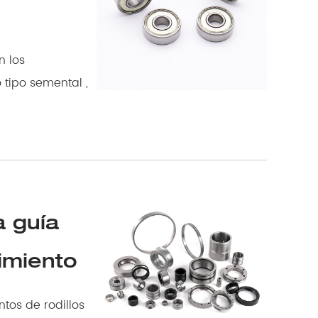
a guía
imiento