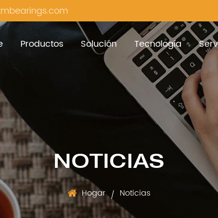
mbearings.com
e
Productos
Solución
Tecnología
Serv
NOTICIAS
Hogar
Noticias
/