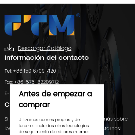
Descargar Catálogo
Información del contacto
Tel:+86 150 6709 7120
Fax:+86-575-82209712
Antes de empezar a
E-Mail:
mercado@ftmbearings.com
comprar
Contáctenos
Si tiene alguna pregunta o desea saber más sobre
Utilizamos cookies propias y de
terceros, incluidas otras tecnologías
los rodamientos, ¡Siéntete libre de contactarnos!
de seguimiento de editores externos