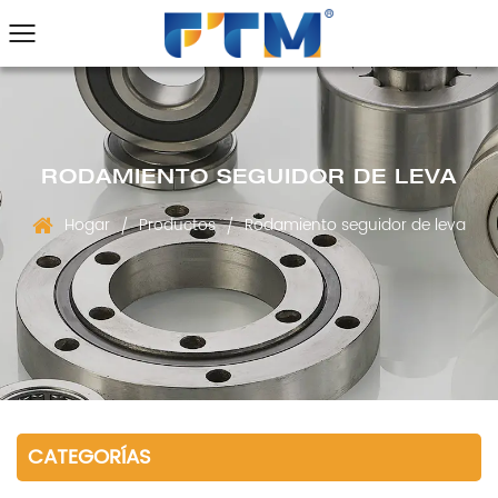
RODAMIENTO SEGUIDOR DE LEVA
Hogar
Productos
Rodamiento seguidor de leva
/
/
CATEGORÍAS