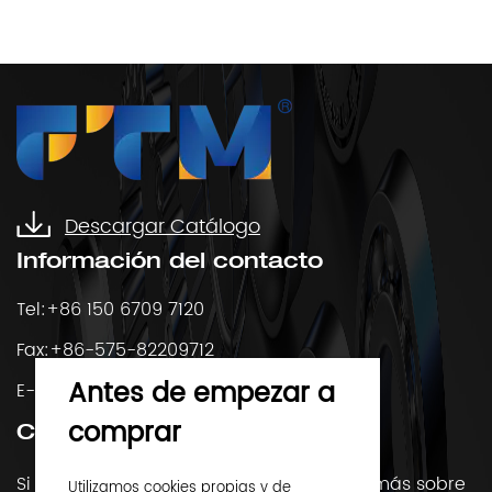
Elegir el rodamiento de elementos ...
Descargar Catálogo
Información del contacto
Tel:+86 150 6709 7120
Fax:+86-575-82209712
Antes de empezar a
E-Mail:
mercado@ftmbearings.com
comprar
Contáctenos
Si tiene alguna pregunta o desea saber más sobre
Utilizamos cookies propias y de