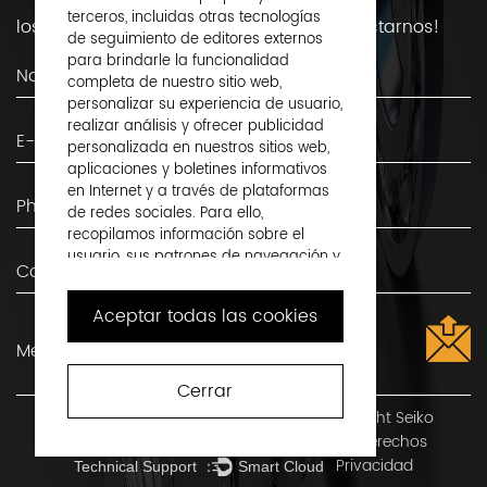
terceros, incluidas otras tecnologías
los rodamientos, ¡Siéntete libre de contactarnos!
de seguimiento de editores externos
para brindarle la funcionalidad
completa de nuestro sitio web,
personalizar su experiencia de usuario,
realizar análisis y ofrecer publicidad
personalizada en nuestros sitios web,
aplicaciones y boletines informativos
en Internet y a través de plataformas
de redes sociales. Para ello,
recopilamos información sobre el
usuario, sus patrones de navegación y
su dispositivo.
Aceptar todas las cookies
Al hacer clic en "Aceptar todas las
cookies", acepta esto y acepta que
compartamos esta información con
terceros, como nuestros socios
Cerrar
publicitarios. Si lo prefiere, puede optar
Derechos de autor ©
Shaoxing Shangyu Flight Seiko
por continuar con "Sólo cookies
Machinery Co., Ltd.
Reservados todos los derechos
requeridas". Pero tenga en cuenta que
Privacidad
bloquear algunos tipos de cookies
Technical Support ：
Smart Cloud