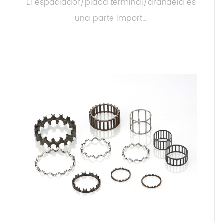
El espaciador/placa terminal/arandela es
una parte import...
LEER MÁS